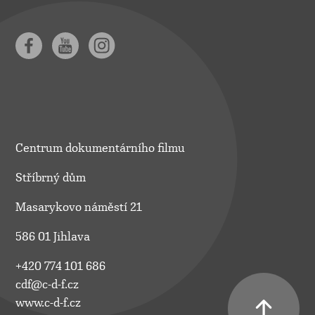
Centrum dokumentárního filmu
Stříbrný dům
Masarykovo náměstí 21
586 01 Jihlava
+420 774 101 686
cdf@c-d-f.cz
www.c-d-f.cz