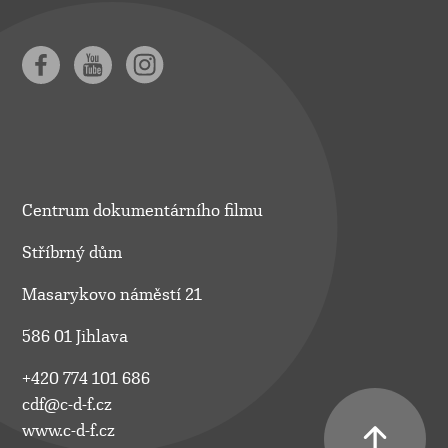
Centrum dokumentárního filmu
Stříbrný dům
Masarykovo náměstí 21
586 01 Jihlava
+420 774 101 686
cdf@c-d-f.cz
www.c-d-f.cz