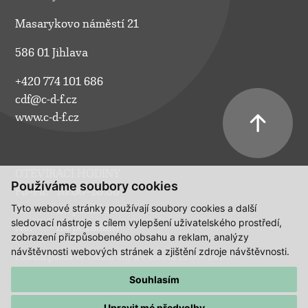
Masarykovo náměstí 21
586 01 Jihlava
+420 774 101 686
cdf@c-d-f.cz
www.c-d-f.cz
OTEVÍRACÍ HODINY
Používáme soubory cookies
Po–Pá:
10.00–18.00
Tyto webové stránky používají soubory cookies a další
So:
na požádání
sledovací nástroje s cílem vylepšení uživatelského prostředí,
Ne:
na požádání
zobrazení přizpůsobeného obsahu a reklam, analýzy
návštěvnosti webových stránek a zjištění zdroje návštěvnosti.
Polední pauza ve všední dny a v sobotu 13:00 - 14:00.
Souhlasím
Upravit mé předvolby