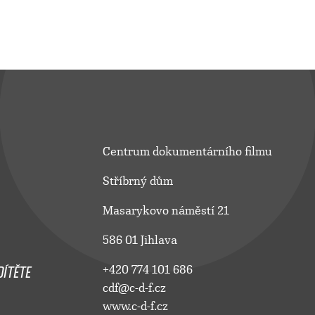
Centrum dokumentárního filmu
Stříbrný dům
Masarykovo náměstí 21
586 01 Jihlava
ÍTĚTE
+420 774 101 686
cdf@c-d-f.cz
www.c-d-f.cz