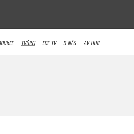
U
ODUKCE
TVŮRCI
CDF TV
O NÁS
AV HUB