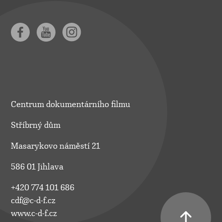
Centrum dokumentárního filmu
Stříbrný dům
Masarykovo náměstí 21
586 01 Jihlava
+420 774 101 686
cdf@c-d-f.cz
www.c-d-f.cz