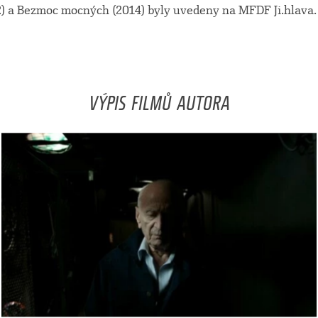
12) a Bezmoc mocných (2014) byly uvedeny na MFDF Ji.hlava.
VÝPIS FILMŮ AUTORA