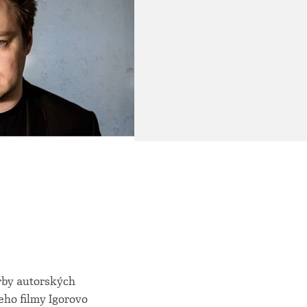
rby autorských
eho filmy Igorovo