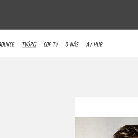
U
ODUKCE
TVŮRCI
CDF TV
O NÁS
AV HUB