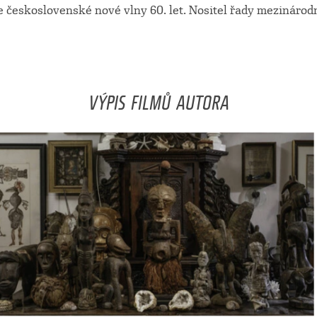
e československé nové vlny 60. let. Nositel řady mezinárod
VÝPIS FILMŮ AUTORA