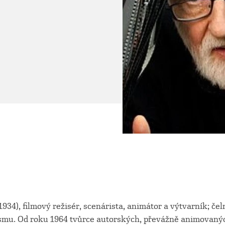
934), filmový režisér, scenárista, animátor a výtvarník; čel
smu. Od roku 1964 tvůrce autorských, převážně animovaný