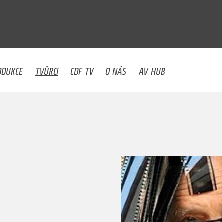
U
ODUKCE
TVŮRCI
CDF TV
O NÁS
AV HUB