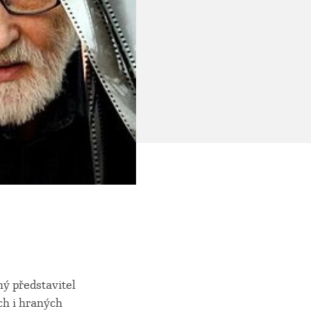
ný představitel
ch i hraných