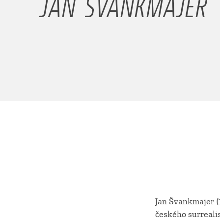
JAN ŠVANKMAJER
Jan Švankmajer (1
českého surreali