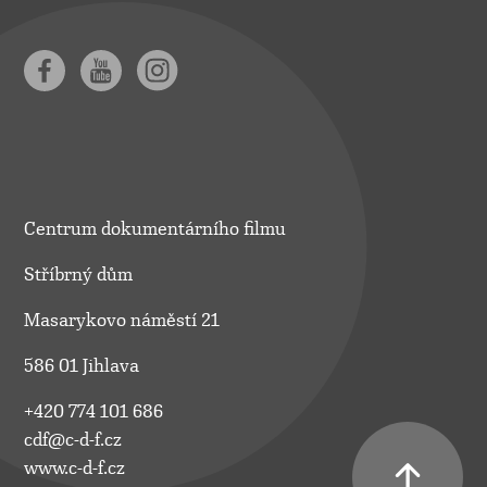
Centrum dokumentárního filmu
Stříbrný dům
Masarykovo náměstí 21
586 01 Jihlava
+420 774 101 686
cdf@c-d-f.cz
www.c-d-f.cz