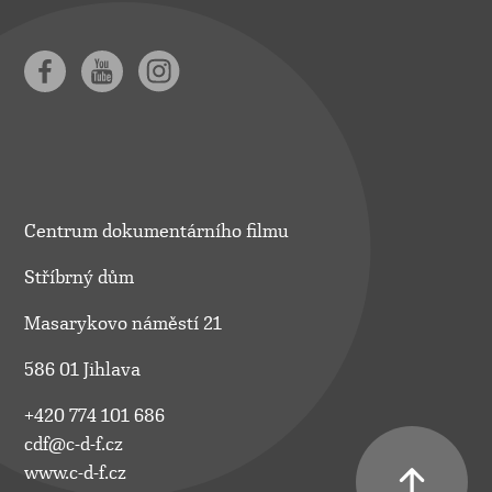
Centrum dokumentárního filmu
Stříbrný dům
Masarykovo náměstí 21
586 01 Jihlava
+420 774 101 686
cdf@c-d-f.cz
www.c-d-f.cz