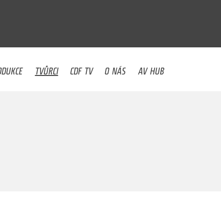
U
ODUKCE
TVŮRCI
CDF TV
O NÁS
AV HUB