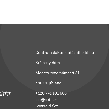
Centrum dokumentárního filmu
Stříbrný dům
Masarykovo náměstí 21
586 01 Jihlava
ÍTĚTE
+420 774 101 686
cdf@c-d-f.cz
www.c-d-f.cz