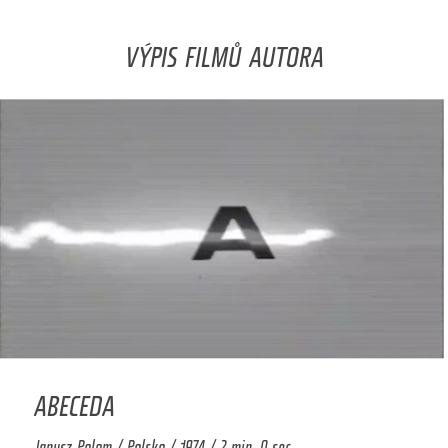
VÝPIS FILMŮ AUTORA
ABECEDA
Janusz Polom / Polsko / 1974 / 2 min. 0 sec.