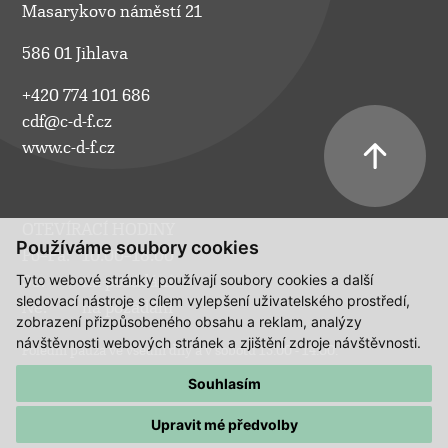
Masarykovo náměstí 21
586 01 Jihlava
+420 774 101 686
cdf@c-d-f.cz
www.c-d-f.cz
OTEVÍRACÍ HODINY
Používáme soubory cookies
Po–Pá:
10.00–18.00
Tyto webové stránky používají soubory cookies a další
So:
na požádání
sledovací nástroje s cílem vylepšení uživatelského prostředí,
Ne:
na požádání
zobrazení přizpůsobeného obsahu a reklam, analýzy
návštěvnosti webových stránek a zjištění zdroje návštěvnosti.
Polední pauza ve všední dny a v sobotu 13:00 - 14:00.
Souhlasím
Upravit mé předvolby