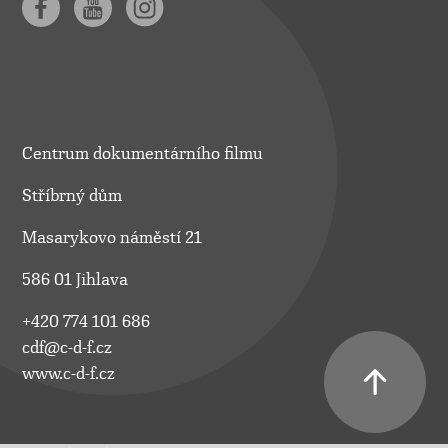
Centrum dokumentárního filmu
Stříbrný dům
Masarykovo náměstí 21
586 01 Jihlava
+420 774 101 686
cdf@c-d-f.cz
www.c-d-f.cz