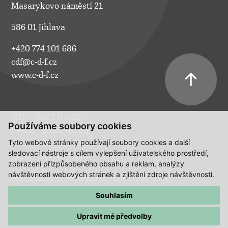
Masarykovo náměstí 21
586 01 Jihlava
+420 774 101 686
cdf@c-d-f.cz
www.c-d-f.cz
OTEVÍRACÍ HODINY
Používáme soubory cookies
Po–Pá:
10.00–18.00
Tyto webové stránky používají soubory cookies a další
So:
na požádání
sledovací nástroje s cílem vylepšení uživatelského prostředí,
Ne:
na požádání
zobrazení přizpůsobeného obsahu a reklam, analýzy
návštěvnosti webových stránek a zjištění zdroje návštěvnosti.
Polední pauza ve všední dny a v sobotu 13:00 - 14:00.
Souhlasím
Upravit mé předvolby