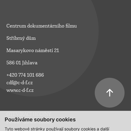
Centrum dokumentárního filmu
Stříbrný dům
Masarykovo náměstí 21
586 01 Jihlava
+420 774 101 686
cdf@c-d-f.cz
www.c-d-f.cz
OTEVÍRACÍ HODINY
Používáme soubory cookies
Po–Pá:
10.00–18.00
Tyto webové stránky používají soubory cookies a další
So:
na požádání