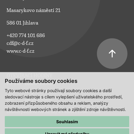
Masarykovo náměstí 21
586 01 Jihlava
+420 774 101 686
cdf@c-d-f.cz
www.c-d-f.cz
OTEVÍRACÍ HODINY
Používáme soubory cookies
Po–Pá:
10.00–18.00
Tyto webové stránky používají soubory cookies a další
So:
na požádání
sledovací nástroje s cílem vylepšení uživatelského prostředí,
Ne:
na požádání
zobrazení přizpůsobeného obsahu a reklam, analýzy
návštěvnosti webových stránek a zjištění zdroje návštěvnosti.
Polední pauza ve všední dny a v sobotu 13:00 - 14:00.
Souhlasím
Upravit mé předvolby