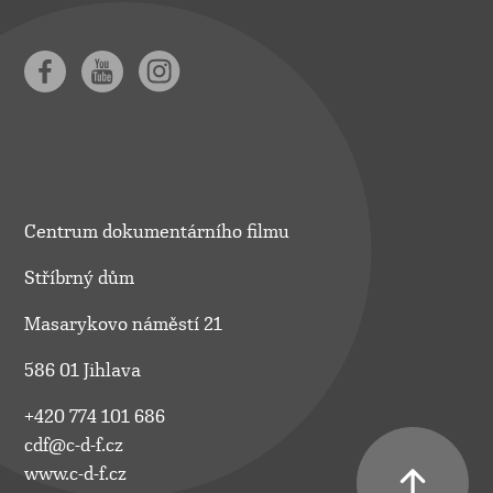
Centrum dokumentárního filmu
Stříbrný dům
Masarykovo náměstí 21
586 01 Jihlava
+420 774 101 686
cdf@c-d-f.cz
www.c-d-f.cz