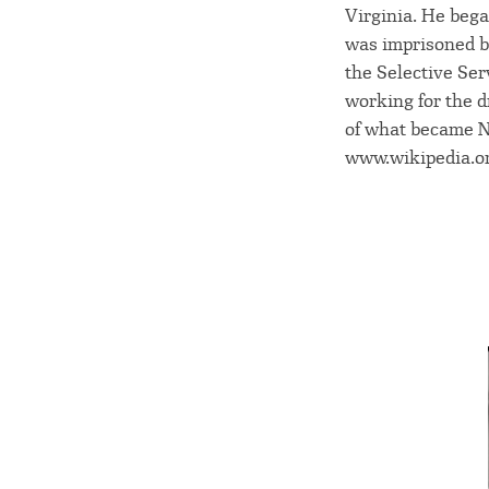
Virginia. He bega
was imprisoned by
the Selective Ser
working for the d
of what became N
www.wikipedia.o