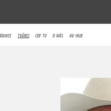
U
ODUKCE
TVŮRCI
CDF TV
O NÁS
AV HUB