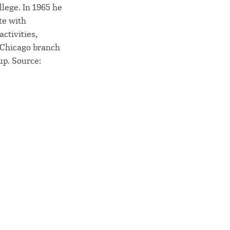
llege. In 1965 he
te with
ctivities,
e Chicago branch
up. Source: