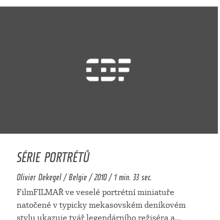
SÉRIE PORTRÉTŮ
Olivier Dekegel / Belgie / 2010 / 1 min. 33 sec.
FilmFILMAŘ ve veselé portrétní miniatuře
natočené v typicky mekasovském deníkovém
stylu ukazuje tvář legendárního režiséra a
...