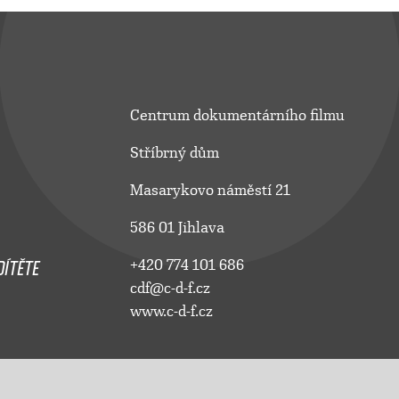
Centrum dokumentárního filmu
Stříbrný dům
Masarykovo náměstí 21
586 01 Jihlava
ÍTĚTE
+420 774 101 686
cdf@c-d-f.cz
www.c-d-f.cz