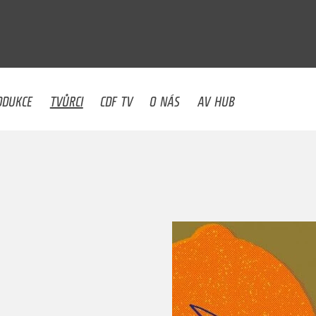
U
ODUKCE
TVŮRCI
CDF TV
O NÁS
AV HUB