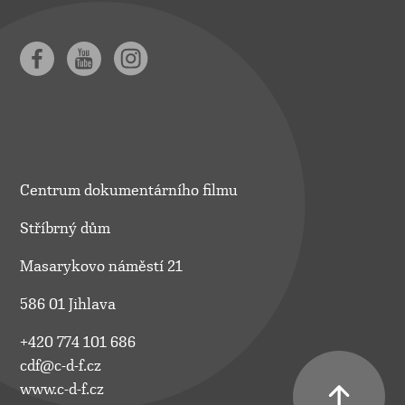
Centrum dokumentárního filmu
Stříbrný dům
Masarykovo náměstí 21
586 01 Jihlava
+420 774 101 686
cdf@c-d-f.cz
www.c-d-f.cz