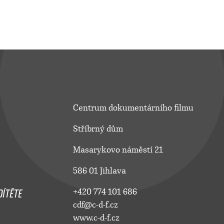
Centrum dokumentárního filmu
Stříbrný dům
Masarykovo náměstí 21
586 01 Jihlava
ÍTĚTE
+420 774 101 686
cdf@c-d-f.cz
www.c-d-f.cz