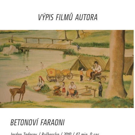
VÝPIS FILMŮ AUTORA
BETONOVÍ FARAONI
Jordan Todorov / Bulharsko / 2010 / 47 min. 0 sec.