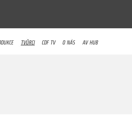
U
ODUKCE
TVŮRCI
CDF TV
O NÁS
AV HUB