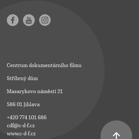
Centrum dokumentárního filmu
Stříbrný dům
Masarykovo náměstí 21
586 01 Jihlava
+420 774 101 686
cdf@c-d-f.cz
www.c-d-f.cz