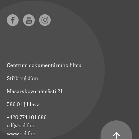
Centrum dokumentárního filmu
Stříbrný dům
Masarykovo náměstí 21
586 01 Jihlava
+420 774 101 686
cdf@c-d-f.cz
www.c-d-f.cz