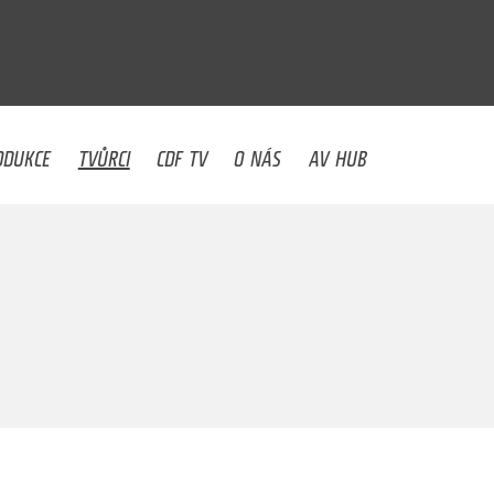
U
ODUKCE
TVŮRCI
CDF TV
O NÁS
AV HUB