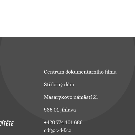
Centrum dokumentárního filmu
Stříbrný dům
Masarykovo náměstí 21
586 01 Jihlava
ÍTĚTE
+420 774 101 686
cdf@c-d-f.cz