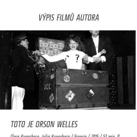
VÝPIS FILMŮ AUTORA
TOTO JE ORSON WELLES
Clara Kuperberg, Julia Kuperberg / Francie / 2015 / 52 min. 0