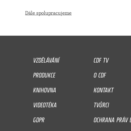
Dále spolupracujeme
VZDĚLÁVÁNÍ
CDF TV
PRODUKCE
O CDF
KNIHOVNA
KONTAKT
VIDEOTÉKA
TVŮRCI
GDPR
OCHRANA PRÁV D