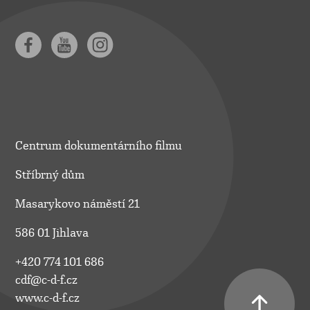
Centrum dokumentárního filmu
Stříbrný dům
Masarykovo náměstí 21
586 01 Jihlava
+420 774 101 686
cdf@c-d-f.cz
www.c-d-f.cz