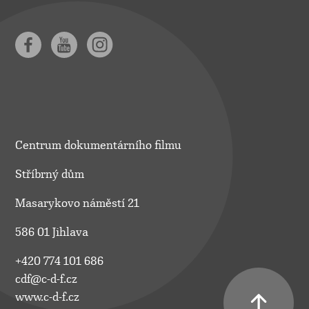
Centrum dokumentárního filmu
Stříbrný dům
Masarykovo náměstí 21
586 01 Jihlava
+420 774 101 686
cdf@c-d-f.cz
www.c-d-f.cz