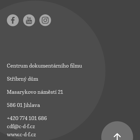
Centrum dokumentárního filmu
Stříbrný dům
Masarykovo náměstí 21
586 01 Jihlava
+420 774 101 686
cdf@c-d-f.cz
www.c-d-f.cz