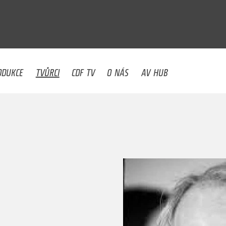
U
ODUKCE
TVŮRCI
CDF TV
O NÁS
AV HUB