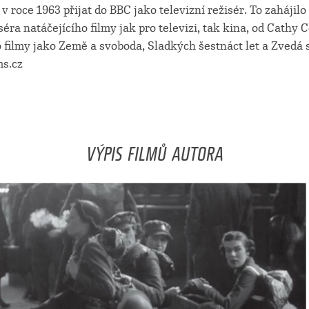
 v roce 1963 přijat do BBC jako televizní režisér. To zahájil
séra natáčejícího filmy jak pro televizi, tak kina, od Cath
po filmy jako Země a svoboda, Sladkých šestnáct let a Zvedá s
ms.cz
VÝPIS FILMŮ AUTORA