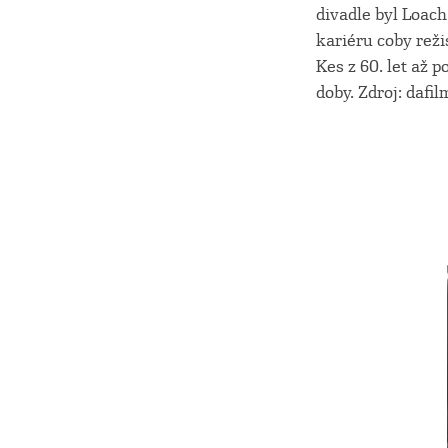
divadle byl Loach
kariéru coby reži
Kes z 60. let až 
doby. Zdroj: dafil