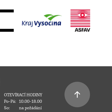
OTEVÍRACÍ HODINY
Po–Pá:
10.00–18.00
So:
na požádání