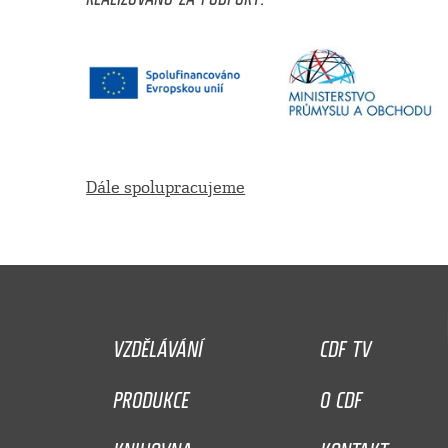
Dále spolupracujeme
VZDĚLÁVÁNÍ
CDF TV
PRODUKCE
O CDF
KNIHOVNA
KONTAKT