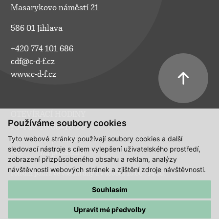
Masarykovo náměstí 21
586 01 Jihlava
+420 774 101 686
cdf@c-d-f.cz
www.c-d-f.cz
OTEVÍRACÍ HODINY
Používáme soubory cookies
Po–Pá:
10.00–18.00
Tyto webové stránky používají soubory cookies a další
So:
na požádání
sledovací nástroje s cílem vylepšení uživatelského prostředí,
Ne:
na požádání
zobrazení přizpůsobeného obsahu a reklam, analýzy
návštěvnosti webových stránek a zjištění zdroje návštěvnosti.
Polední pauza ve všední dny a v sobotu 13:00 - 14:00.
Souhlasím
Upravit mé předvolby