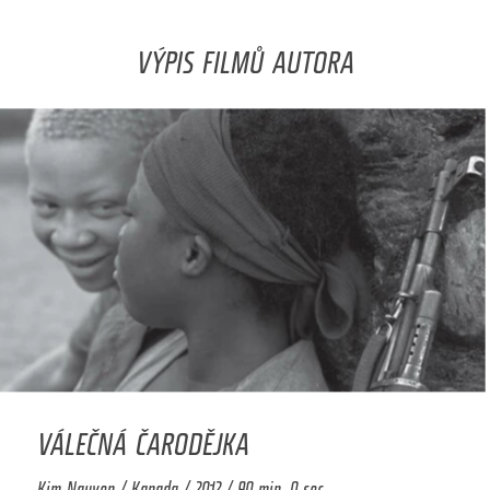
VÝPIS FILMŮ AUTORA
VÁLEČNÁ ČARODĚJKA
Kim Nguyen / Kanada / 2012 / 90 min. 0 sec.