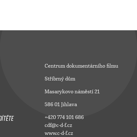
Centrum dokumentárního filmu
Stříbrný dům
Masarykovo náměstí 21
586 01 Jihlava
ÍTĚTE
+420 774 101 686
cdf@c-d-f.cz
www.c-d-f.cz