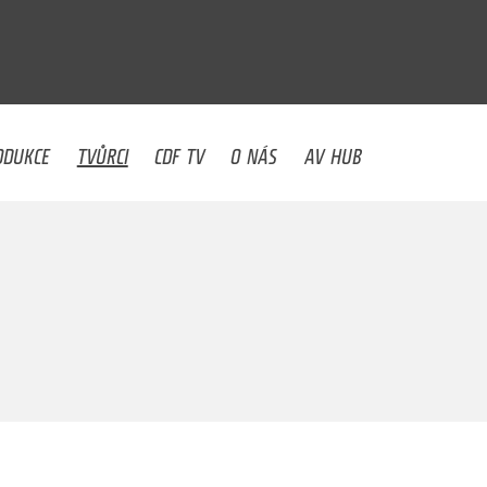
U
ODUKCE
TVŮRCI
CDF TV
O NÁS
AV HUB