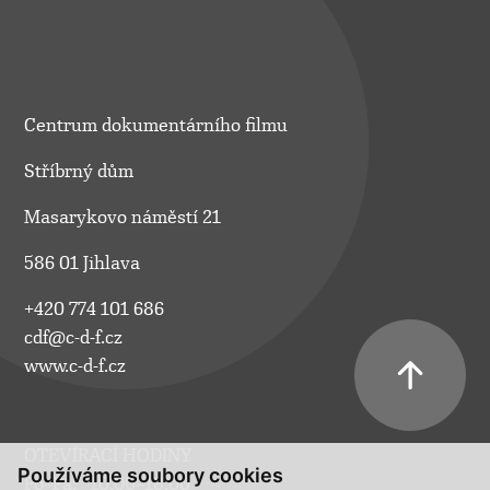
Centrum dokumentárního filmu
Stříbrný dům
Masarykovo náměstí 21
586 01 Jihlava
+420 774 101 686
cdf@c-d-f.cz
www.c-d-f.cz
OTEVÍRACÍ HODINY
Používáme soubory cookies
Po–Pá:
10.00–18.00