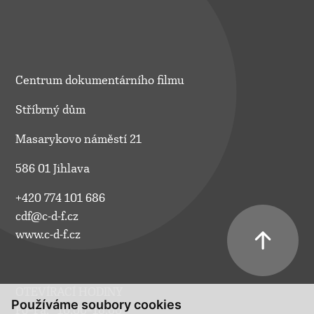
Centrum dokumentárního filmu
Stříbrný dům
Masarykovo náměstí 21
586 01 Jihlava
+420 774 101 686
cdf@c-d-f.cz
www.c-d-f.cz
OTEVÍRACÍ HODINY
Používáme soubory cookies
Po–Pá:
10.00–18.00