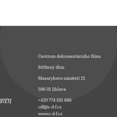
Centrum dokumentárního filmu
Stříbrný dům
Masarykovo náměstí 21
586 01 Jihlava
ÍTĚTE
+420 774 101 686
cdf@c-d-f.cz
www.c-d-f.cz