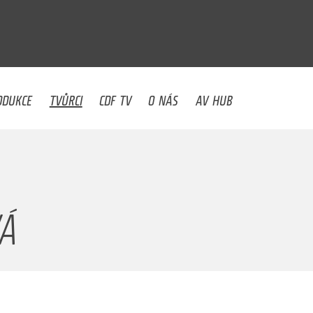
U
ODUKCE
TVŮRCI
CDF TV
O NÁS
AV HUB
VÁ