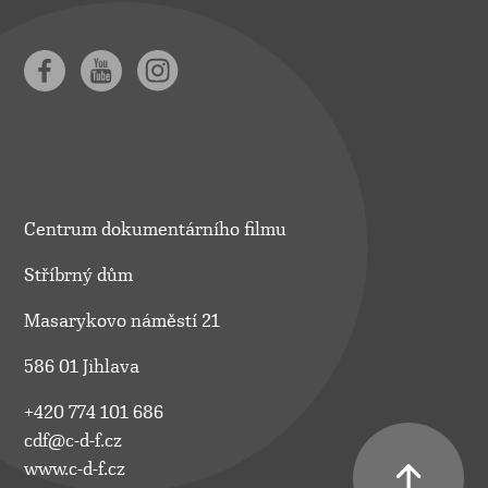
Centrum dokumentárního filmu
Stříbrný dům
Masarykovo náměstí 21
586 01 Jihlava
+420 774 101 686
cdf@c-d-f.cz
www.c-d-f.cz