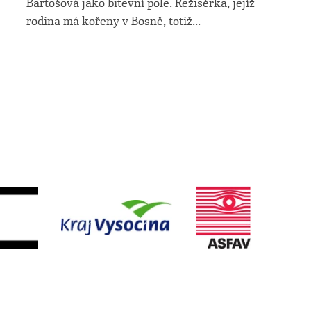
Bartošová jako bitevní pole. Režisérka, jejíž
rodina má kořeny v Bosně, totiž
...