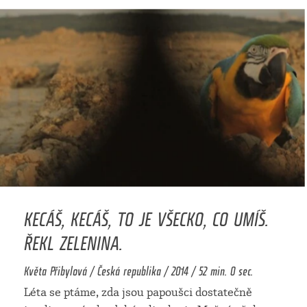
KECÁŠ, KECÁŠ, TO JE VŠECKO, CO UMÍŠ.
ŘEKL ZELENINA.
Květa Přibylová / Česká republika / 2014 / 52 min. 0 sec.
Léta se ptáme, zda jsou papoušci dostatečně