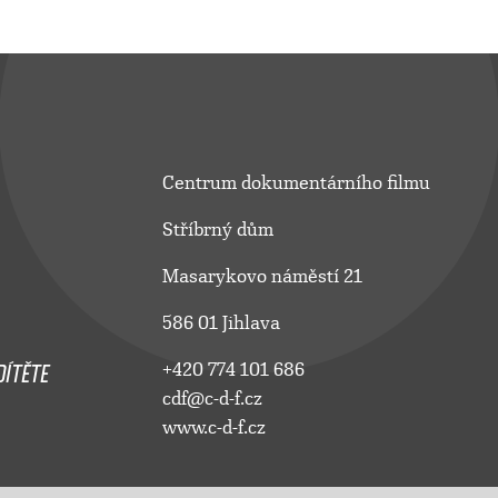
Centrum dokumentárního filmu
Stříbrný dům
Masarykovo náměstí 21
586 01 Jihlava
ÍTĚTE
+420 774 101 686
cdf@c-d-f.cz
www.c-d-f.cz