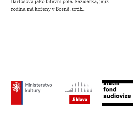
Bartošová jako bitevní pole. Režisérka, jejíž
rodina má kořeny v Bosně, totiž
...