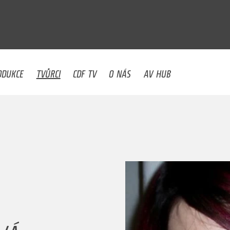
U
ODUKCE
TVŮRCI
CDF TV
O NÁS
AV HUB