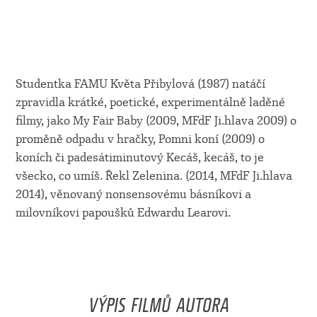
Studentka FAMU Květa Přibylová (1987) natáčí
zpravidla krátké, poetické, experimentálně laděné
filmy, jako My Fair Baby (2009, MFdF Ji.hlava 2009) o
proměně odpadu v hračky, Pomni koní (2009) o
koních či padesátiminutový Kecáš, kecáš, to je
všecko, co umíš. Řekl Zelenina. (2014, MFdF Ji.hlava
2014), věnovaný nonsensovému básníkovi a
milovníkovi papoušků Edwardu Learovi.
VÝPIS FILMŮ AUTORA