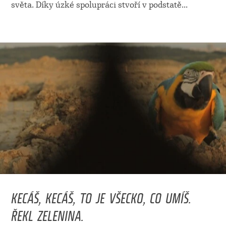
světa. Díky úzké spolupráci stvoří v podstatě
...
KECÁŠ, KECÁŠ, TO JE VŠECKO, CO UMÍŠ.
ŘEKL ZELENINA.