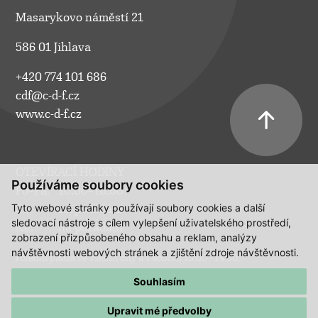
Masarykovo náměstí 21
586 01 Jihlava
+420 774 101 686
cdf@c-d-f.cz
www.c-d-f.cz
OTEVÍRACÍ HODINY
Používáme soubory cookies
Po–Pá:
10.00–18.00
Tyto webové stránky používají soubory cookies a další
So:
na požádání
sledovací nástroje s cílem vylepšení uživatelského prostředí,
Ne:
na požádání
zobrazení přizpůsobeného obsahu a reklam, analýzy
návštěvnosti webových stránek a zjištění zdroje návštěvnosti.
Polední pauza ve všední dny a v sobotu 13:00 - 14:00.
Souhlasím
Upravit mé předvolby