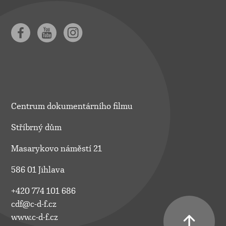
Centrum dokumentárního filmu
Stříbrný dům
Masarykovo náměstí 21
586 01 Jihlava
+420 774 101 686
cdf@c-d-f.cz
www.c-d-f.cz