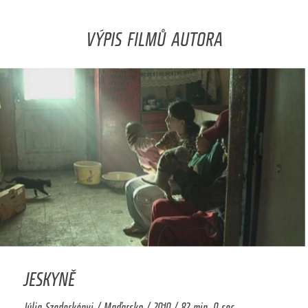
VÝPIS FILMŮ AUTORA
JESKYNĚ
Júlia Szederkényi / Maďarsko / 2010 / 82 min. 0 sec.