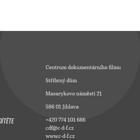
Centrum dokumentárního filmu
Stříbrný dům
Masarykovo náměstí 21
586 01 Jihlava
ÍTĚTE
+420 774 101 686
cdf@c-d-f.cz
www.c-d-f.cz