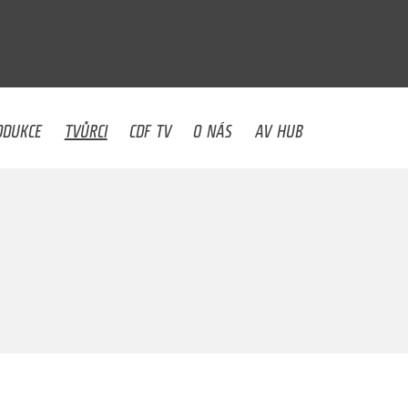
U
ODUKCE
TVŮRCI
CDF TV
O NÁS
AV HUB