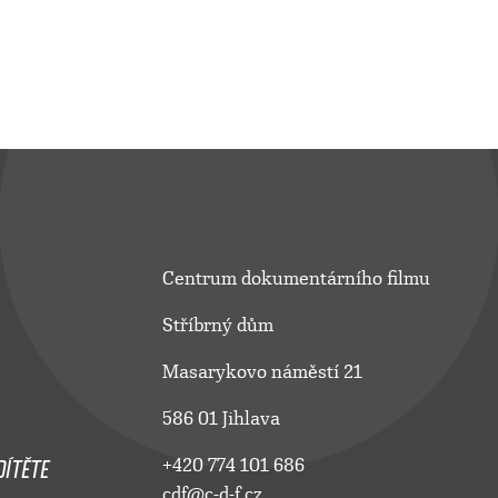
Centrum dokumentárního filmu
Stříbrný dům
Masarykovo náměstí 21
586 01 Jihlava
ÍTĚTE
+420 774 101 686
cdf@c-d-f.cz