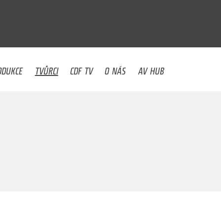
U
ODUKCE
TVŮRCI
CDF TV
O NÁS
AV HUB