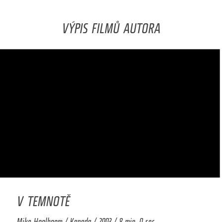
VÝPIS FILMŮ AUTORA
V TEMNOTĚ
Mike Hoolboom / Kanada / 2003 / 8 min. 0 sec.