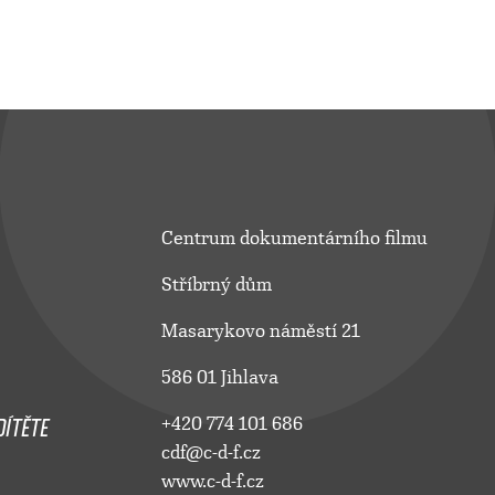
Centrum dokumentárního filmu
Stříbrný dům
Masarykovo náměstí 21
586 01 Jihlava
ÍTĚTE
+420 774 101 686
cdf@c-d-f.cz
www.c-d-f.cz