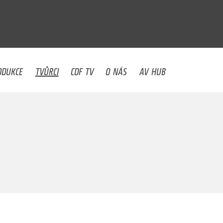
U
ODUKCE
TVŮRCI
CDF TV
O NÁS
AV HUB