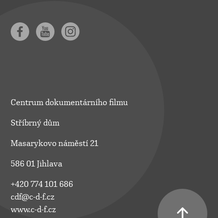
Centrum dokumentárního filmu
Stříbrný dům
Masarykovo náměstí 21
586 01 Jihlava
+420 774 101 686
cdf@c-d-f.cz
www.c-d-f.cz