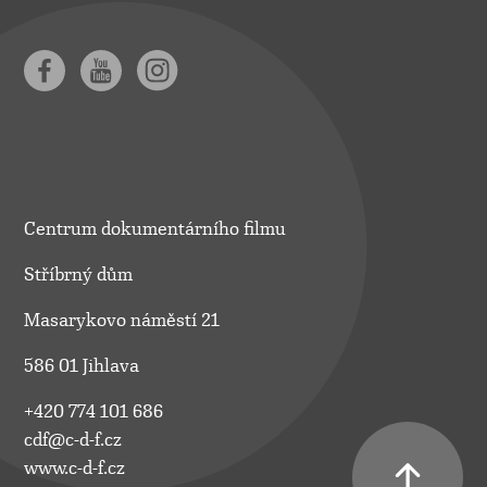
Centrum dokumentárního filmu
Stříbrný dům
Masarykovo náměstí 21
586 01 Jihlava
+420 774 101 686
cdf@c-d-f.cz
www.c-d-f.cz