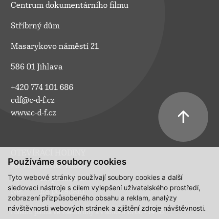
Centrum dokumentárního filmu
Stříbrný dům
Masarykovo náměstí 21
586 01 Jihlava
+420 774 101 686
cdf@c-d-f.cz
www.c-d-f.cz
OTEVÍRACÍ HODINY
Používáme soubory cookies
Po–Pá:
10.00–18.00
Tyto webové stránky používají soubory cookies a další
So:
na požádání
sledovací nástroje s cílem vylepšení uživatelského prostředí,
Ne:
na požádání
zobrazení přizpůsobeného obsahu a reklam, analýzy
návštěvnosti webových stránek a zjištění zdroje návštěvnosti.
Polední pauza ve všední dny a v sobotu 13:00 - 14:00.