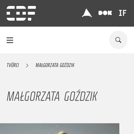
TVŮRCI
MAŁGORZATA GOŹDZIK
MAŁGORZATA GOŹDZIK