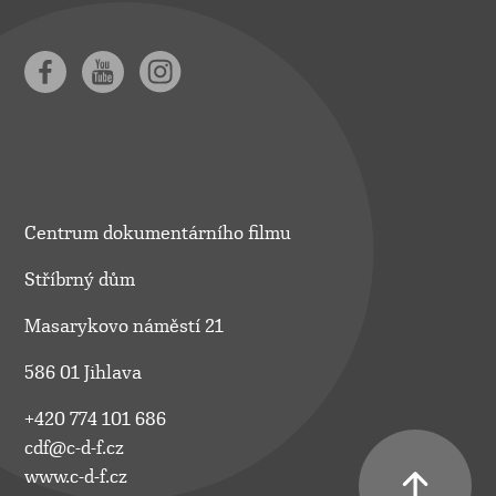
Centrum dokumentárního filmu
Stříbrný dům
Masarykovo náměstí 21
586 01 Jihlava
+420 774 101 686
cdf@c-d-f.cz
www.c-d-f.cz