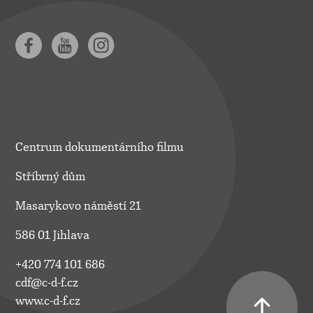
Centrum dokumentárního filmu
Stříbrný dům
Masarykovo náměstí 21
586 01 Jihlava
+420 774 101 686
cdf@c-d-f.cz
www.c-d-f.cz