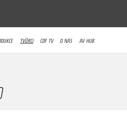
U
ODUKCE
TVŮRCI
CDF TV
O NÁS
AV HUB
O