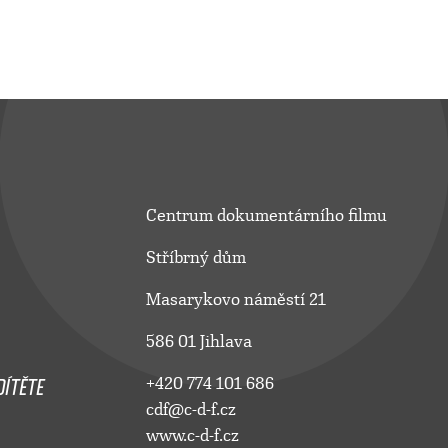
Centrum dokumentárního filmu
Stříbrný dům
Masarykovo náměstí 21
586 01 Jihlava
ÍTĚTE
+420 774 101 686
cdf@c-d-f.cz
www.c-d-f.cz