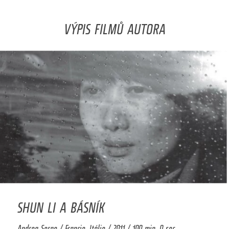
VÝPIS FILMŮ AUTORA
SHUN LI A BÁSNÍK
Andrea Serge / Francie, Itálie / 2011 / 100 min. 0 sec.