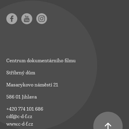
Centrum dokumentárního filmu
Stříbrný dům
Masarykovo náměstí 21
586 01 Jihlava
+420 774 101 686
cdf@c-d-f.cz
www.c-d-f.cz