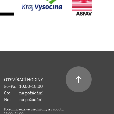
OTEVÍRACÍ HODINY
Po–Pá:
10.00–18.00
So:
na požádání
Ne:
na požádání
Polední pauza ve všední dny a v sobotu
13:00 - 14:00.