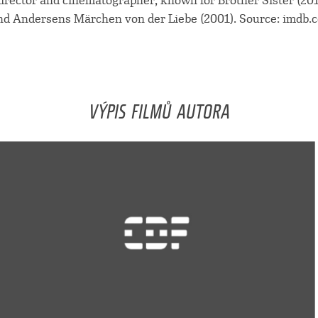
irector and cinematographer, known for Brother Sister (20
nd Andersens Märchen von der Liebe (2001). Source: imdb.
VÝPIS FILMŮ AUTORA