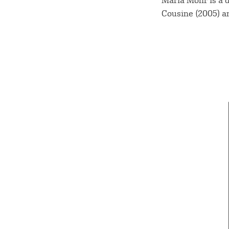
Maria Mohr is a d
Cousine (2005) a