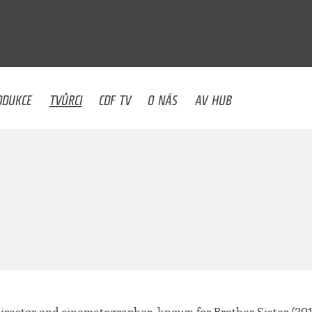
U
ODUKCE
TVŮRCI
CDF TV
O NÁS
AV HUB