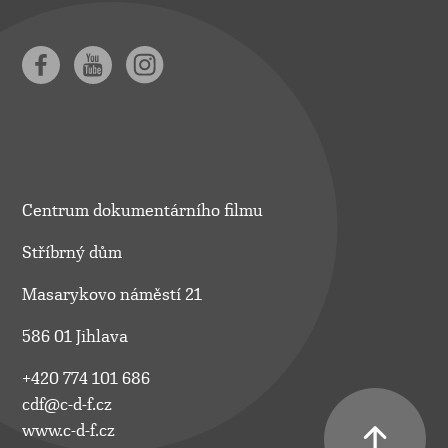
Centrum dokumentárního filmu
Stříbrný dům
Masarykovo náměstí 21
586 01 Jihlava
+420 774 101 686
cdf@c-d-f.cz
www.c-d-f.cz